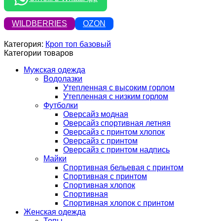
WILDBERRIES
OZON
Категория:
Кроп топ базовый
Категории товаров
Мужская одежда
Водолазки
Утепленная с высоким горлом
Утепленная с низким горлом
Футболки
Оверсайз модная
Оверсайз спортивная летняя
Оверсайз с принтом хлопок
Оверсайз с принтом
Оверсайз с принтом надпись
Майки
Спортивная бельевая с принтом
Спортивная с принтом
Спортивная хлопок
Спортивная
Спортивная хлопок с принтом
Женская одежда
Топы