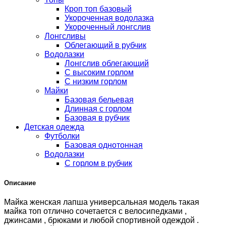
Кроп топ базовый
Укороченная водолазка
Укороченный лонгслив
Лонгсливы
Облегающий в рубчик
Водолазки
Лонгслив облегающий
С высоким горлом
С низким горлом
Майки
Базовая бельевая
Длинная с горлом
Базовая в рубчик
Детская одежда
Футболки
Базовая однотонная
Водолазки
С горлом в рубчик
Описание
Майка женская лапша универсальная модель такая
майка топ отлично сочетается с велосипедками ,
джинсами , брюками и любой спортивной одеждой .