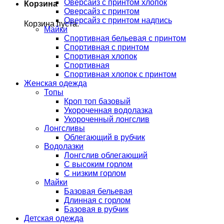
Оверсайз с принтом хлопок
Корзина
Оверсайз с принтом
Оверсайз с принтом надпись
Корзина пуста.
Майки
Спортивная бельевая с принтом
Спортивная с принтом
Спортивная хлопок
Спортивная
Спортивная хлопок с принтом
Женская одежда
Топы
Кроп топ базовый
Укороченная водолазка
Укороченный лонгслив
Лонгсливы
Облегающий в рубчик
Водолазки
Лонгслив облегающий
С высоким горлом
С низким горлом
Майки
Базовая бельевая
Длинная с горлом
Базовая в рубчик
Детская одежда