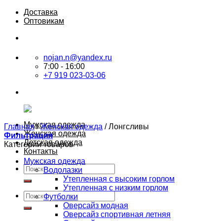
Skip
Доставка
to
Оптовикам
content
nojan.n@yandex.ru
7:00 - 16:00
+7 919 023-03-06
Мужская одежда
Главная
/
Женская одежда
/
Лонгсливы
Женская одежда
Фильтрация
Детская одежда
Категории товаров
Контакты
Мужская одежда
Искать:
Водолазки
Утепленная с высоким горлом
Утепленная с низким горлом
Искать:
Футболки
Оверсайз модная
Оверсайз спортивная летняя