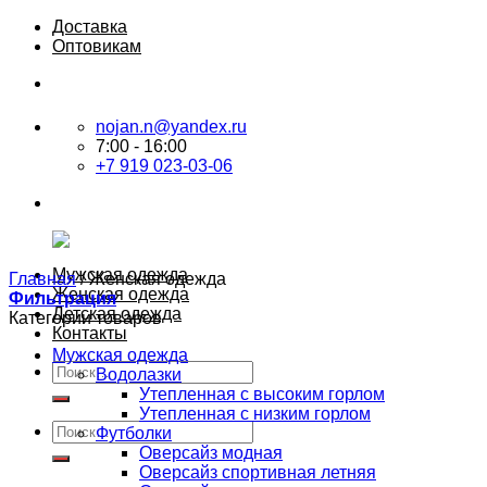
Skip
Доставка
to
Оптовикам
content
nojan.n@yandex.ru
7:00 - 16:00
+7 919 023-03-06
Мужская одежда
Главная
/
Женская одежда
Женская одежда
Фильтрация
Детская одежда
Категории товаров
Контакты
Мужская одежда
Искать:
Водолазки
Утепленная с высоким горлом
Утепленная с низким горлом
Искать:
Футболки
Оверсайз модная
Оверсайз спортивная летняя