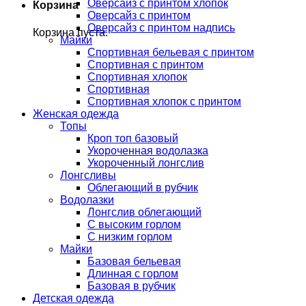
Оверсайз с принтом хлопок
Корзина
Оверсайз с принтом
Оверсайз с принтом надпись
Корзина пуста.
Майки
Спортивная бельевая с принтом
Спортивная с принтом
Спортивная хлопок
Спортивная
Спортивная хлопок с принтом
Женская одежда
Топы
Кроп топ базовый
Укороченная водолазка
Укороченный лонгслив
Лонгсливы
Облегающий в рубчик
Водолазки
Лонгслив облегающий
С высоким горлом
С низким горлом
Майки
Базовая бельевая
Длинная с горлом
Базовая в рубчик
Детская одежда