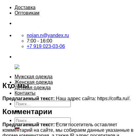
Skip
Доставка
to
Оптовикам
content
nojan.n@yandex.ru
7:00 - 16:00
+7 919 023-03-06
Мужская одежда
Женская одежда
Кто мы
Детская одежда
Контакты
Предлагаемый текст:
Наш адрес сайта: https://coffa.ru//.
Искать:
Комментарии
Искать:
Предлагаемый текст:
Если посетитель оставляет
комментарий на сайте, мы собираем данные указанные в
форме комментария, а также IP адрес посетителя и