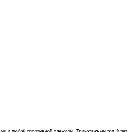
ами и любой спортивной одеждой . Трикотажный топ будет