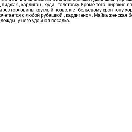
 пиджак , кардиган , худи , толстовку. Кроме того широкие 
ырез горловины круглый позволяет бельевому кроп топу хо
четается с любой рубашкой , кардиганом. Майка женская бел
дежды, у него удобная посадка.