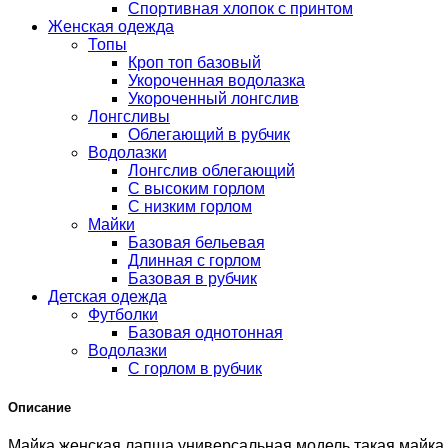
Спортивная хлопок с принтом
Женская одежда
Топы
Кроп топ базовый
Укороченная водолазка
Укороченный лонгслив
Лонгсливы
Облегающий в рубчик
Водолазки
Лонгслив облегающий
С высоким горлом
С низким горлом
Майки
Базовая бельевая
Длинная с горлом
Базовая в рубчик
Детская одежда
Футболки
Базовая однотонная
Водолазки
С горлом в рубчик
Описание
Майка женская лапша универсальная модель такая майка т