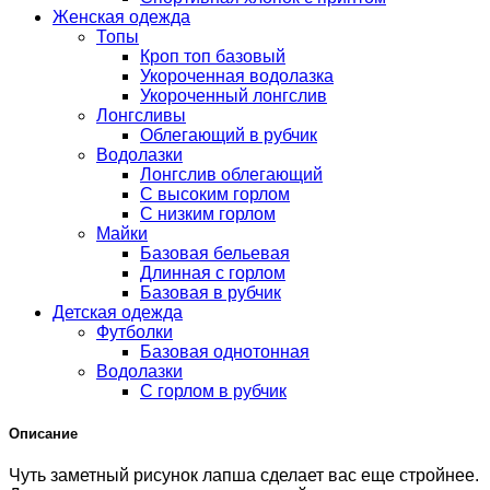
Женская одежда
Топы
Кроп топ базовый
Укороченная водолазка
Укороченный лонгслив
Лонгсливы
Облегающий в рубчик
Водолазки
Лонгслив облегающий
С высоким горлом
С низким горлом
Майки
Базовая бельевая
Длинная с горлом
Базовая в рубчик
Детская одежда
Футболки
Базовая однотонная
Водолазки
С горлом в рубчик
Описание
Чуть заметный рисунок лапша сделает вас еще стройнее.