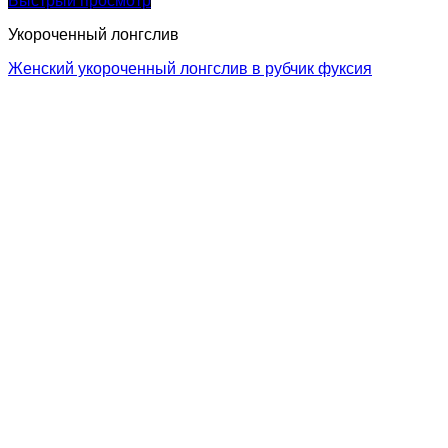
Быстрый просмотр
Укороченный лонгслив
Женский укороченный лонгслив в рубчик фуксия