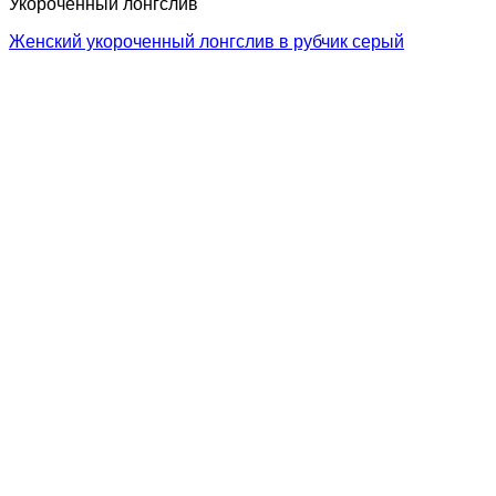
Укороченный лонгслив
Женский укороченный лонгслив в рубчик серый