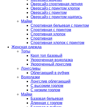
Оверсайз спортивная летняя
Оверсайз с принтом хлопок
Оверсайз с принтом
Оверсайз с принтом надпись
Майки
Спортивная бельевая с принтом
Спортивная с принтом
Спортивная хлопок
Спортивная
Спортивная хлопок с принтом
Женская одежда
Топы
Кроп топ базовый
Укороченная водолазка
Укороченный лонгслив
Лонгсливы
Облегающий в рубчик
Водолазки
Лонгслив облегающий
С высоким горлом
С низким горлом
Майки
Базовая бельевая
Длинная с горлом