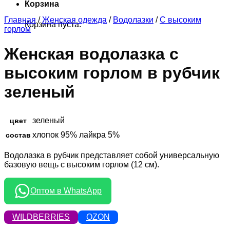
Корзина
Главная
/
Женская одежда
/
Водолазки
/
С высоким
Корзина пуста.
горлом
Женская водолазка с
высоким горлом в рубчик
зеленый
зеленый
цвет
хлопок 95% лайкра 5%
состав
Водолазка в рубчик представляет собой универсальную
базовую вещь с высоким горлом (12 см).
Оптом в WhatsApp
WILDBERRIES
OZON