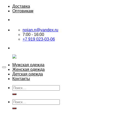
Skip
Доставка
to
Оптовикам
content
nojan.n@yandex.ru
7:00 - 16:00
+7 919 023-03-06
Мужская одежда
Женская одежда
Детская одежда
Контакты
Искать:
Искать: