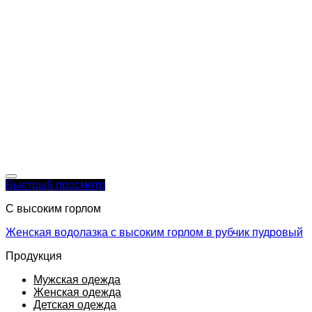
Быстрый просмотр
С высоким горлом
Женская водолазка с высоким горлом в рубчик пудровый
Продукция
Мужская одежда
Женская одежда
Детская одежда