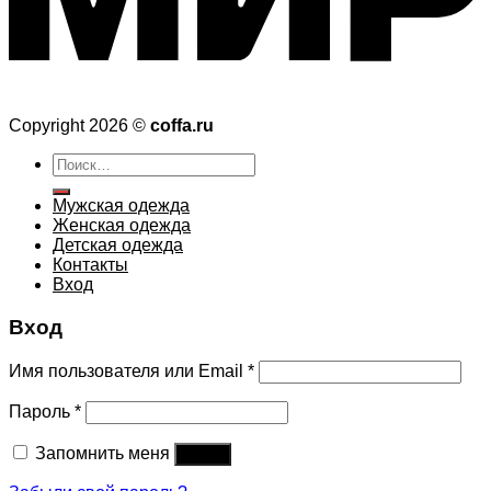
Copyright 2026 ©
coffa.ru
Искать:
Мужская одежда
Женская одежда
Детская одежда
Контакты
Вход
Вход
Имя пользователя или Email
*
Пароль
*
Запомнить меня
Войти