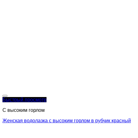
Быстрый просмотр
С высоким горлом
Женская водолазка с высоким горлом в рубчик красный