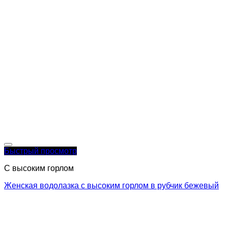
Быстрый просмотр
С высоким горлом
Женская водолазка с высоким горлом в рубчик бежевый