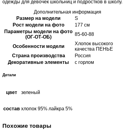
одежды для девочек школьниц и подростков в школу.
Дополнительная информация
Размер на модели
S
Рост модели на фото
177 см
Параметры модели на фото
85-60-88
(ОГ-ОТ-ОБ)
Хлопок высокого
Особенности модели
качества ПЕНЬЕ
Страна производства
Россия
Декоративные элементы
с горлом
Детали
цвет
зеленый
состав
хлопок 95% лайкра 5%
Похожие товары