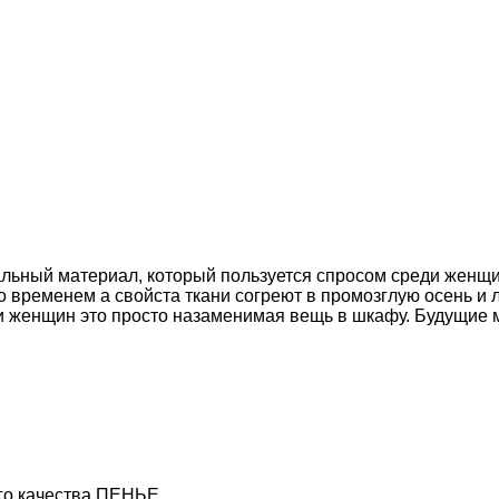
ральный материал, который пользуется спросом среди женщ
 временем а свойста ткани согреют в промозглую осень и л
 и женщин это просто назаменимая вещь в шкафу. Будущие
го качества ПЕНЬЕ