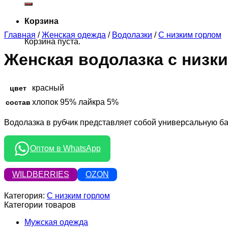
Корзина
Главная
/
Женская одежда
/
Водолазки
/
С низким горлом
Корзина пуста.
Женская водолазка с низк
красный
цвет
хлопок 95% лайкра 5%
состав
Водолазка в рубчик представляет собой универсальную ба
Оптом в WhatsApp
WILDBERRIES
OZON
Категория:
С низким горлом
Категории товаров
Мужская одежда