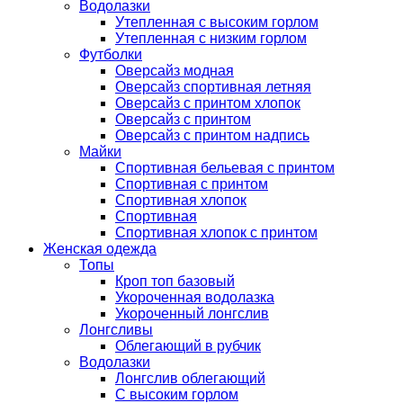
Водолазки
Утепленная с высоким горлом
Утепленная с низким горлом
Футболки
Оверсайз модная
Оверсайз спортивная летняя
Оверсайз с принтом хлопок
Оверсайз с принтом
Оверсайз с принтом надпись
Майки
Спортивная бельевая с принтом
Спортивная с принтом
Спортивная хлопок
Спортивная
Спортивная хлопок с принтом
Женская одежда
Топы
Кроп топ базовый
Укороченная водолазка
Укороченный лонгслив
Лонгсливы
Облегающий в рубчик
Водолазки
Лонгслив облегающий
С высоким горлом