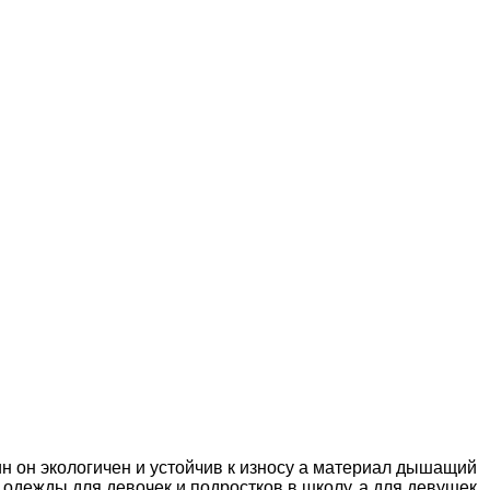
ин он экологичен и устойчив к износу а материал дышащий
 одежды для девочек и подростков в школу, а для девушек