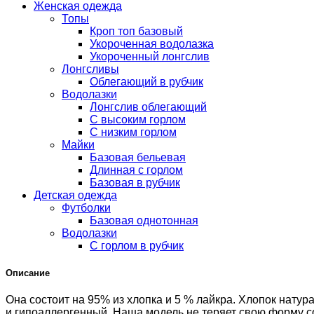
Женская одежда
Топы
Кроп топ базовый
Укороченная водолазка
Укороченный лонгслив
Лонгсливы
Облегающий в рубчик
Водолазки
Лонгслив облегающий
С высоким горлом
С низким горлом
Майки
Базовая бельевая
Длинная с горлом
Базовая в рубчик
Детская одежда
Футболки
Базовая однотонная
Водолазки
С горлом в рубчик
Описание
Она состоит на 95% из хлопка и 5 % лайкра. Хлопок нату
и гипоаллергенный. Наша модель не теряет свою форму со