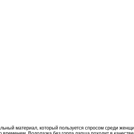
ральный материал, который пользуется спросом среди женщ
 временем. Водолазка без горла лапша походит в качестве