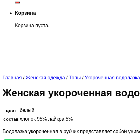
Корзина
Корзина пуста.
Главная
/
Женская одежда
/
Топы
/
Укороченная водолазка
Женская укороченная водо
белый
цвет
хлопок 95% лайкра 5%
состав
Водолазка укороченная в рубчик представляет собой уни