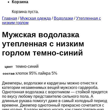
Корзина
Корзина пуста.
Главная
/
Мужская одежда
/
Водолазки
/
Утепленная с
низким горлом
Мужская водолазка
утепленная с низким
горлом темно-синий
темно-синий
цвет
хлопок 95% лайкра 5%
состав
Джемперы, водолазки и кардиганы можно отнести к
категории незаменимых вещей мужского гардероба.
Однотонная водолазка с воротником — стойкой придется
по вкусу любому представителю сильного пола. А
длинные рукава помогут даже в самый холодный период
времени. Джемпер однотонный прекрасно сочетается с
чем угодно. Бадлон можно носить как самостоятельную