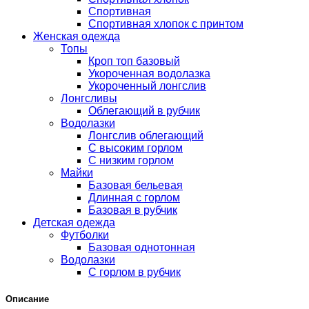
Спортивная
Спортивная хлопок с принтом
Женская одежда
Топы
Кроп топ базовый
Укороченная водолазка
Укороченный лонгслив
Лонгсливы
Облегающий в рубчик
Водолазки
Лонгслив облегающий
С высоким горлом
С низким горлом
Майки
Базовая бельевая
Длинная с горлом
Базовая в рубчик
Детская одежда
Футболки
Базовая однотонная
Водолазки
С горлом в рубчик
Описание