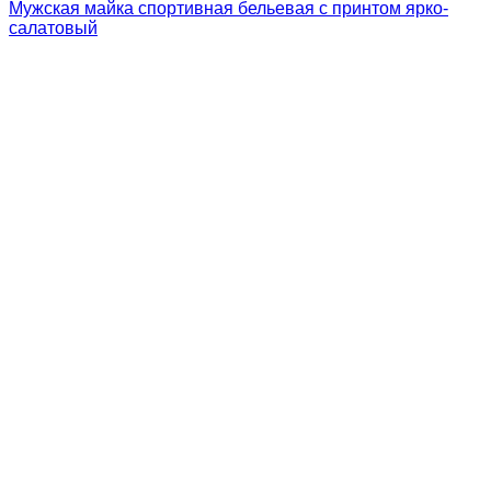
Мужская майка спортивная бельевая с принтом ярко-
салатовый