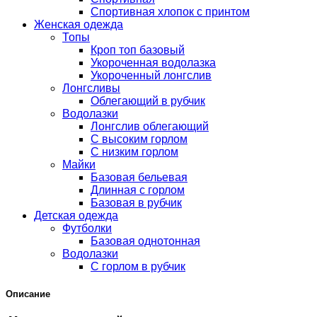
Спортивная хлопок с принтом
Женская одежда
Топы
Кроп топ базовый
Укороченная водолазка
Укороченный лонгслив
Лонгсливы
Облегающий в рубчик
Водолазки
Лонгслив облегающий
С высоким горлом
С низким горлом
Майки
Базовая бельевая
Длинная с горлом
Базовая в рубчик
Детская одежда
Футболки
Базовая однотонная
Водолазки
С горлом в рубчик
Описание