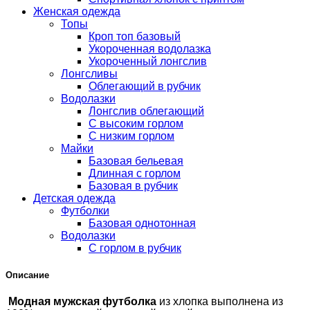
Женская одежда
Топы
Кроп топ базовый
Укороченная водолазка
Укороченный лонгслив
Лонгсливы
Облегающий в рубчик
Водолазки
Лонгслив облегающий
С высоким горлом
С низким горлом
Майки
Базовая бельевая
Длинная с горлом
Базовая в рубчик
Детская одежда
Футболки
Базовая однотонная
Водолазки
С горлом в рубчик
Описание
Модная мужская футболка
из хлопка выполнена из