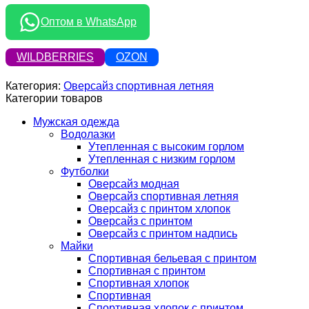
Оптом в WhatsApp
WILDBERRIES
OZON
Категория:
Оверсайз спортивная летняя
Категории товаров
Мужская одежда
Водолазки
Утепленная с высоким горлом
Утепленная с низким горлом
Футболки
Оверсайз модная
Оверсайз спортивная летняя
Оверсайз с принтом хлопок
Оверсайз с принтом
Оверсайз с принтом надпись
Майки
Спортивная бельевая с принтом
Спортивная с принтом
Спортивная хлопок
Спортивная
Спортивная хлопок с принтом