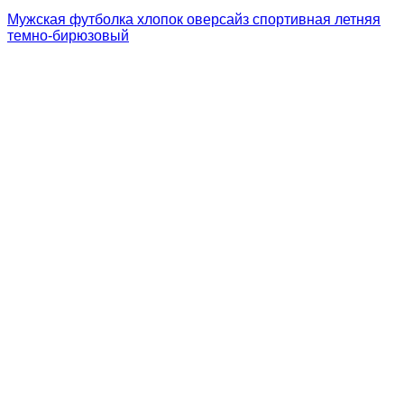
Мужская футболка хлопок оверсайз спортивная летняя
темно-бирюзовый