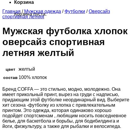
Корзина
Главная
/
Мужская одежда
/
Футболки
/
Оверсайз
Корзина пуста.
спортивная летняя
Мужская футболка хлопок
оверсайз спортивная
летняя желтый
желтый
цвет
100% хлопок
состав
Бренд COFFA — это стильно, модно, молодежно. Она
имеет прикольный принт, вырез на груди с надписью,
придающим этой футболке неординарный вид. Выберите
хит сезона -футболку из хлопка с привлекательным
принтом. Это одежда, которая одинаково хорошо
подойдет спортсменам , любящим носить повседневное
белье, для баскетбола и борьбы, для бодибилдинга и
йоги, физкультуру, а также для рыбалки и велосипеда.